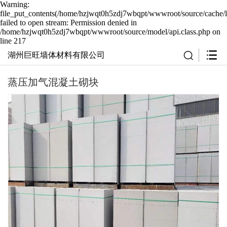
Warning:
file_put_contents(/home/hzjwqt0h5zdj7wbqpt/wwwroot/source/cache/l
failed to open stream: Permission denied in
/home/hzjwqt0h5zdj7wbqpt/wwwroot/source/model/api.class.php on
line 217
湖州巨旺墙体材料有限公司
蒸压加气混凝土砌块