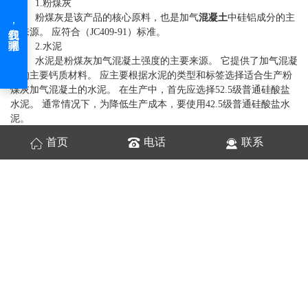
1.粉煤灰
粉煤灰是该产品的核心原料，也是加气
混凝土
中硅铝成分的主
要来源。 应符合（JC409-91）标准。
2.水泥
水泥是粉煤灰加气混凝土强度的主要来源。 它提供了加气混凝
土的主要钙质材料。 应主要根据水泥的类型和标签选择适合生产粉
煤灰加气混凝土的水泥。 在生产中，首先应选择52.5级普通硅酸盐
水泥。 通常情况下，为降低生产成本，要使用42.5级普通硅酸盐水
泥。
3.石灰
首页
电话
联系
石灰还是生产粉煤灰加气混凝土的主要原料之一。 它的主要功
能是与水泥配合提供有效的氧化钙，从而使其在水热条件下可以与
二氧化硅材料中的SiO2和Al2O3相互作用，生成水合硅。 钙酸。 因
此，石灰是该产品的主要强度来源之一。 用于生产加气混凝土的石
灰的有效氧化钙含量应大于65％，大于80％。 应符合（JC / T621-
1996）标准。
4.石膏
石膏是粉煤灰加气混凝土中气体逸出过程的调节剂。 石膏的调
节效果主要体现在石灰快速消化和泥浆增稠速度的延迟上。 石膏的
主要化学组成是CaSO4。 市场上有三种类型的石膏：生石膏，硬石
膏和熟石膏。 此外，在化学生产过程中还会产生废石膏。 如生产磷
肥生产的磷石膏，生产氟化物生产的氟石膏，生产二氧化钛生产的