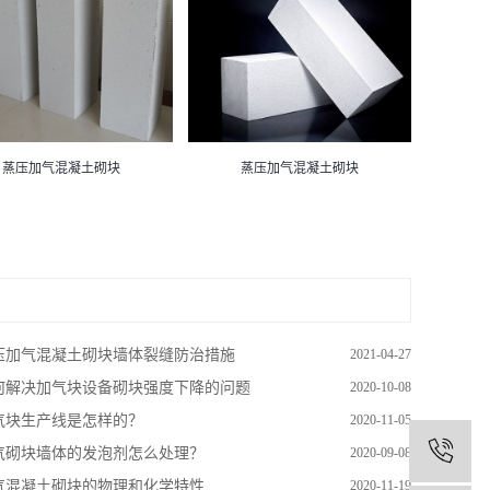
蒸压加气混凝土砌块
蒸压加气混凝土砌块
压加气混凝土砌块墙体裂缝防治措施
2021-04-27
何解决加气块设备砌块强度下降的问题
2020-10-08
气块生产线是怎样的？
2020-11-05
1
气砌块墙体的发泡剂怎么处理？
2020-09-08
气混凝土砌块的物理和化学特性
2020-11-19