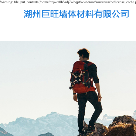
Warning: file_put_contents(/home/hzjwqt0h5zdj7wbqpt/wwwroot/source/cache/license_cache.ph