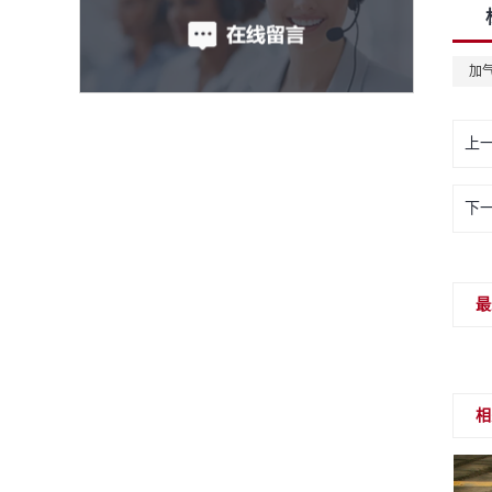
加
上
下
最
相