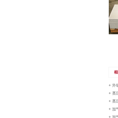
蒸压加气混凝土砌块
相
外
蒸
蒸
加
加