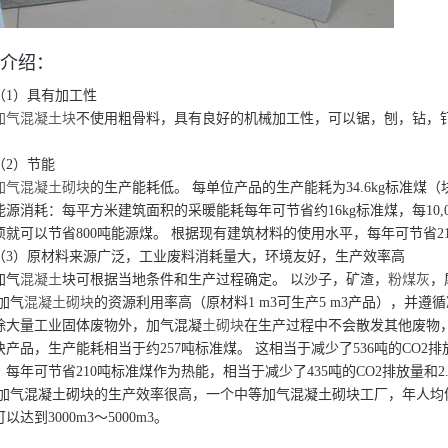
介绍：
（1）具有加工性
加气混凝土块
不使用粗骨料，具有良好的机械加工性，可以锯，刨，钻，
（2）节能
加气混凝土砌块
的生产能耗低。 每单位产品的生产能耗为34.6kg标准煤
能源消耗：每平方米建筑面积的采暖能耗每年可节省约16kg标准煤，每10,00
项就可以节省800吨能源煤。 根据现有建筑材料的使用水平，每年可节省2
（3）原材料来源广泛，工业废料消耗量大，环境友好，生产效率高
加气
混凝土
块可根据当地条件和生产过程确定。 以沙子，矿渣，
粉煤灰
，
加气
混凝土砌块
的资源利用率高（原材料1 m3可生产5 m3产品），并
除大量工业固体废物外，加气混凝
土砌块
在生产过程中不会散发其他废物，从
产品，生产能耗相当于约257吨标准煤。 这相当于减少了536吨的CO2排放
每年可节省210吨标准煤作为热能，相当于减少了435吨的CO2排放量和2.
加气混凝土砌块的生产效率很高，一个中等加气混凝土砌块工厂，年人均体
以达到3000m3〜5000m3。