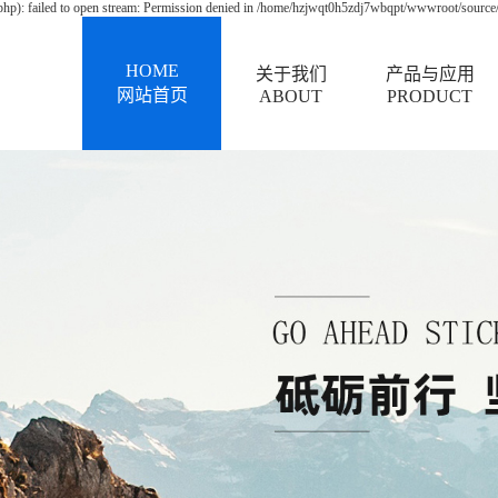
p): failed to open stream: Permission denied in /home/hzjwqt0h5zdj7wbqpt/wwwroot/source/m
HOME
关于我们
产品与应用
网站首页
ABOUT
PRODUCT