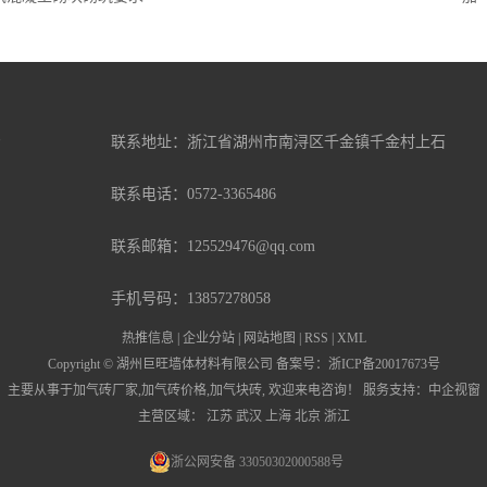
联系地址：浙江省湖州市南浔区千金镇千金村上石
联系电话：0572-3365486
联系邮箱：125529476@qq.com
手机号码：13857278058
热推信息
|
企业分站
|
网站地图
|
RSS
|
XML
Copyright © 湖州巨旺墙体材料有限公司 备案号：
浙ICP备20017673号
主要从事于
加气砖厂家
,
加气砖价格
,
加气块砖
, 欢迎来电咨询！
服务支持：
中企视窗
主营区域：
江苏
武汉
上海
北京
浙江
浙公网安备 33050302000588号